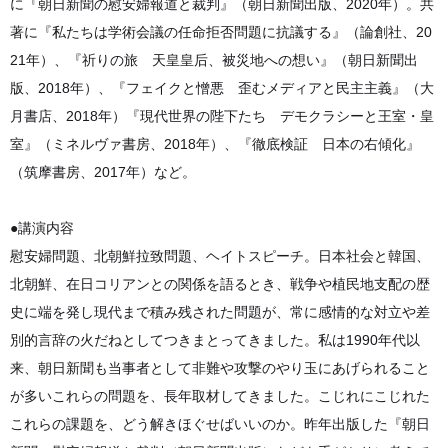
に『朝日新聞の慰安婦報道と裁判』（朝日新聞出版、2020年）。共
著に『私たちは学術会議の任命拒否問題に抗議する』（論創社、20
21年）、『祈りの旅 天皇皇后、被災地への想い』（朝日新聞出
版、2018年）、『フェイクと憎悪 歪むメディアと民主主義』（大
月書店、2018年）『現代世界の陛下たち デモクラシーと王室・皇
室』（ミネルヴァ書房、2018年）、『徹底検証 日本の右傾化』
（筑摩書房、2017年）など。
●講演内容
慰安婦問題、北朝鮮拉致問題、ヘイトスピーチ。日本社会と韓国、
北朝鮮、在日コリアンとの関係を語るとき、戦争や植民地支配の歴
史に端を発し現代まで積み残された問題が、常に感情的な対立や差
別的言辞の火だねとしてつきまとってきました。私は1990年代以
来、朝日新聞も当事者として非難や攻撃のやり玉にあげられること
が多いこれらの問題を、長年取材してきました。こじれにこじれた
これらの課題を、どう解きほぐせばいいのか。昨年出版した『朝日