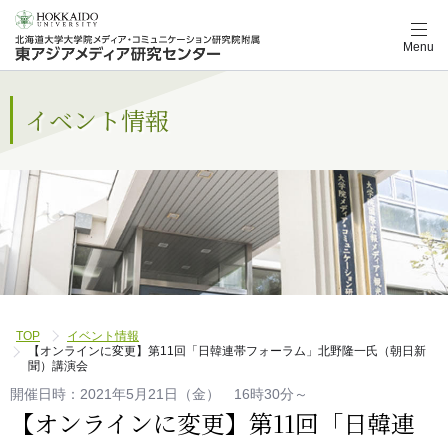
メ
Menu
ニ
ュ
ー
ナ
イベント情報
ビ
ゲ
ー
シ
ョ
ン
ボ
タ
ン
TOP
イベント情報
【オンラインに変更】第11回「日韓連帯フォーラム」北野隆一氏（朝日新
聞）講演会
開催日時：2021年5月21日（金） 16時30分～
【オンラインに変更】第11回「日韓連