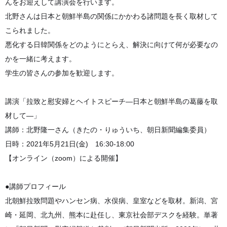
んをお迎えして講演会を行います。
北野さんは日本と朝鮮半島の関係にかかわる諸問題を長く取材して
こられました。
悪化する日韓関係をどのようにとらえ、解決に向けて何が必要なの
かを一緒に考えます。
学生の皆さんの参加を歓迎します。
講演「拉致と慰安婦とヘイトスピーチ―日本と朝鮮半島の葛藤を取
材して―」
講師：北野隆一さん（きたの・りゅういち、朝日新聞編集委員）
日時：2021年5月21日(金) 16:30-18:00
【オンライン（zoom）による開催】
●講師プロフィール
北朝鮮拉致問題やハンセン病、水俣病、皇室などを取材。新潟、宮
崎・延岡、北九州、熊本に赴任し、東京社会部デスクを経験。単著